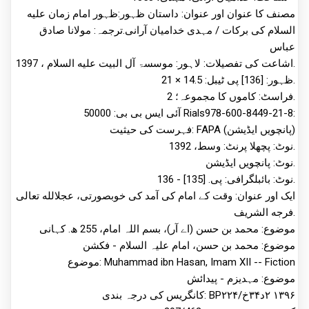
مصنف کا عنوان اور عنوان: داستان ظہور:ظہور امام زمان علیه
السلام کی برکات / مہدی خدامیان آرانی.ترجمہ: مولانا صادق
عباس
اشاعت کی تفصیلات: لاہور: موسسۃ آل البیت علیه السلام ، 1397.
ظہور: [136] پی ٹیبل: 14.5 × 21.
فراسٹ: کاموں کا مجموعہ؛ 2.
آئی ایس بی بی: 50000 Rials978-600-8449-21-8:
فہرست کی حیثیت: FAPA (پانچویں ایڈیشن)
نوٹ: پچھلا پرنٹ: وسط، 1392.
نوٹ: پانچویں ایڈیشن.
نوٹ: بائبلگرافی: پی. [135] - 136.
ایک اور عنوان: وقت کے امام کی آمد کی خوبصورتی، عجلالله تعالی
فرجه الشریف.
موضوع: محمد بن حسن (اے آر)، بسم اللہ امام، 255 ھ. کہانی
موضوع: محمد بن حسن، امام علیہ السلام - فکشن
موضوع: Muhammad ibn Hasan, Imam XII -- Fiction
موضوع: مہدیزم - پیدائش