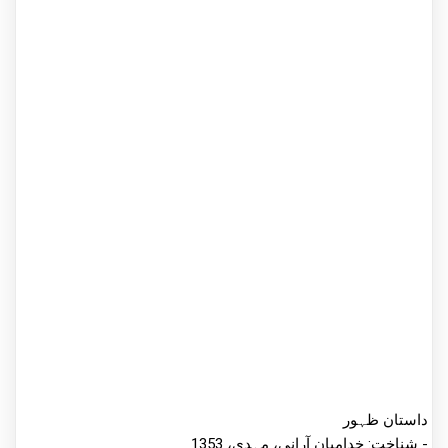
داستان ظہور
شناخت: خدامیان آرانی، مہدی، 1353 -