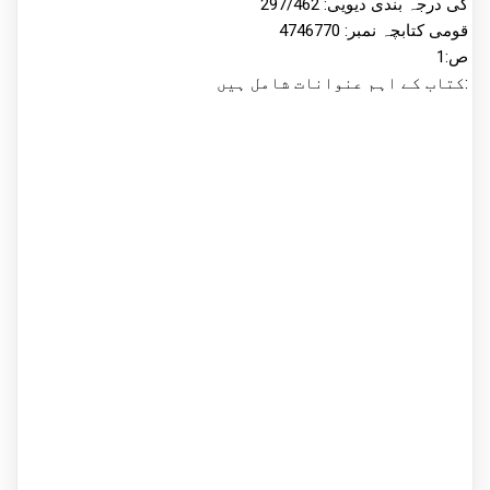
کی درجہ بندی دیویی: 297/462
قومی کتابچہ نمبر: 4746770
ص:1
کتاب کے اہم عنوانات شامل ہیں: