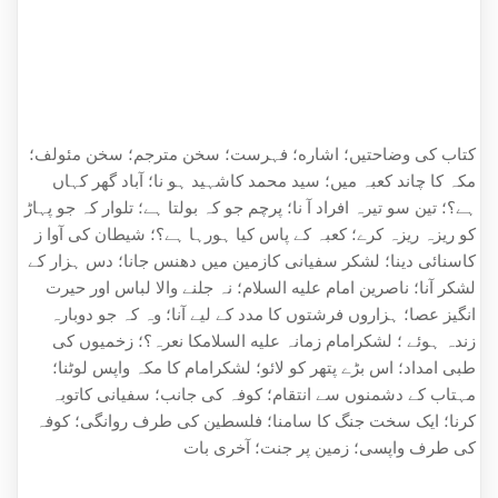
کتاب کی وضاحتیں؛ اشاره؛ فہرست؛ سخن مترجم؛ سخن مئولف؛
مکہ کا چاند کعبہ میں؛ سید محمد کاشہید ہو نا؛ آباد گھر کہاں
ہے؟؛ تین سو تیرہ افراد آ نا؛ پرچم جو کہ بولتا ہے؛ تلوار کہ جو پہاڑ
کو ریزہ ریزہ کرے؛ کعبہ کے پاس کیا ہورہا ہے؟؛ شیطان کی آوا ز
کاسنائی دینا؛ لشکر سفیانی کازمین میں دھنس جانا؛ دس ہزار کے
لشکر آنا؛ ناصرین امام علیه السلام؛ نہ جلنے والا لباس اور حیرت
انگیز عصا؛ ہزاروں فرشتوں کا مدد کے لیے آنا؛ وہ کہ جو دوبارہ
زندہ ہوئے ؛ لشکرامام زمانہ علیه السلامکا نعرہ؟؛ زخمیوں کی
طبی امداد؛ اس بڑے پتھر کو لائو؛ لشکرامام کا مکہ واپس لوٹنا؛
مہتاب کے دشمنوں سے انتقام؛ کوفہ کی جانب؛ سفیانی کاتوبہ
کرنا؛ ایک سخت جنگ کا سامنا؛ فلسطین کی طرف روانگی؛ کوفہ
کی طرف واپسی؛ زمین پر جنت؛ آخری بات