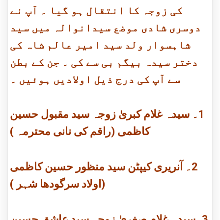
کی زوجہ کا انتقال ہو گیا ۔ آپ نے
دوسری شادی موضع سیدانوالہ میں سید
شاہسوار ولد سید امیر عالم شاہ کی
دختر سیدہ بیگم بی سے کی ۔ جن کے بطن
سے آپ کی درج ذیل اولادیں ہوئیں ۔
1۔ سیدہ غلام کبریٰ زوجہ سید مقبول حسین
کاظمی (راقم کی نانی محترمہ )
2۔ آنریری کیپٹن سید منظور حسین کاظمی
(اولاد سرگودھا شہر )
3۔سیدہ غلام صغریٰ زوجہ سید عاشق حسین