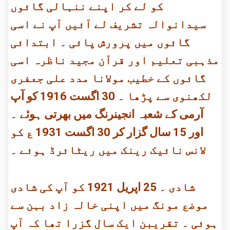
کو لے کر اپنے ننہالی گائوں
سیدانوالہ تشریف لے آئیں آپ نے اسی
گائوں میں پرورش پائی ۔ ابتدائی
مذہبی تعلیم اور قرآن مجید ناظرہ اسی
گائوں کے خطیب مولانا مدد علی جعفری
لکھنوی سے پڑھا ۔ 30 اگست 1916 کو آپ
آرمی کے شعبہ انجینرنگ میں بھرتی ہوئے ۔
اور 15 سال گزار کر 30 اگست 1931 ع کو
لانس نائیک رینک میں ریٹائرڈ ہوئے ۔
شادی ۔ 25 اپریل 1921 کو آپ کی شادی
موضع مونگ میں اپنی خالہ زاد بہن سے
ہوئی ۔ تقریبن ایک سال گزرا تھا کہ آپ