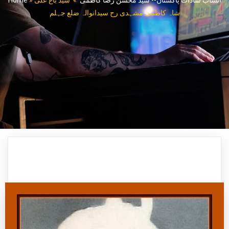
انساب سادات پاکستان-- سید محسن رضا کاظمی
»
سید باغ علی
»
Home
شاہ کاظمی مشہدی رح سیدانوالہ ضلع جہلم