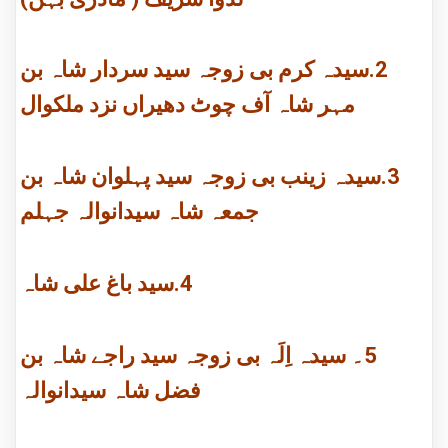
2.سیدہ کرم بی زوجہ سید سردار شاہ بن
مہر شاہ آف چوٹ دھیراں نزد ملکوال
3.سیدہ زینب بی زوجہ سید پہلوان شاہ بن
جمعہ شاہ سیدانوالہ جہلم
4.سید باغ علی شاہ
5۔ سیدہ اِلَہ بی زوجہ سید راجے شاہ بن
فضل شاہ سیدانوالہ