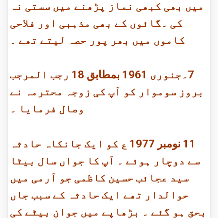
میں بھی کبھی نماز پڑھنے میں سستی نہ
کی ۔گائوں کے بھی مذہبی اور فلاحی
کاموں میں بھر پور حصہ لیتے تھے ۔
7۔جنوری 1961 بمطابق 18 رجب المرجب
بروز سوموار کو آپ کی زوجہ محترمہ نے
وصال فرمایا ۔
11 نومبر 1977 ع کو ایک جانکاہ حادثہ
سے دوچار ہوئے ۔ آپ کا جواں سال بیٹا
سید عجائب حسین کاظمی جو آرمی میں
حوالدار تھے ایک حادثہ کے سبب جاں
بحق ہو گئے ۔ بڑھاپے میں جوان بیٹے کی