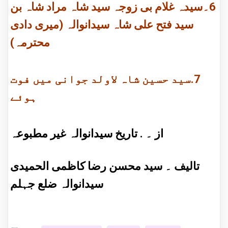
6۔سیدہ غلام بی زوجہ سید شاہ مراد شاہ بن
سید فتح علی شاہ سیدانوالہ (میری دادی
محترمہ)
7.سید حسین شاہ لاولد جوانی میں فوت
ہوئے
از ۔ . تاریخ سیدانوالہ غیر مطبوعہ
تالیف ۔ سید محسن رضا کاظمی الحمیدی
سیدانوالہ ضلع جہلم