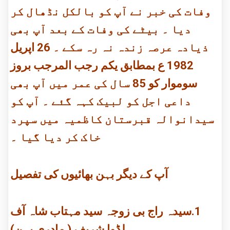
وفات کی خبر نے آپ کو بالکل نڈھال کر
دیا ۔ بیٹے کی وفات کے بعد آپ بھی
ذیادہ عرصہ زندہ نہ رہ سکے ۔ 26 اپریل
1982 ع بمطابق یکم رجب المرجب بروز
سوموار کو 85 سال کی عمر میں آپ بھی
داعی اجل کو لبیک کہہ گئے ۔ آپ کو
سیدانوالہ قبرستان کاظمیہ میں سپرد
خاک کر دیا گیا ۔
آپ کے دیگر بہن بھائیوں کی تفصیل
1.سیدہ راج بی زوجہ سید مہتاب شاہ آف
لڈوا شریف ( مادری بہن)