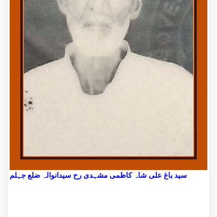
سید باغ علی شاہ کاظمی مشہدی رح سیدانوالہ ضلع جہلم