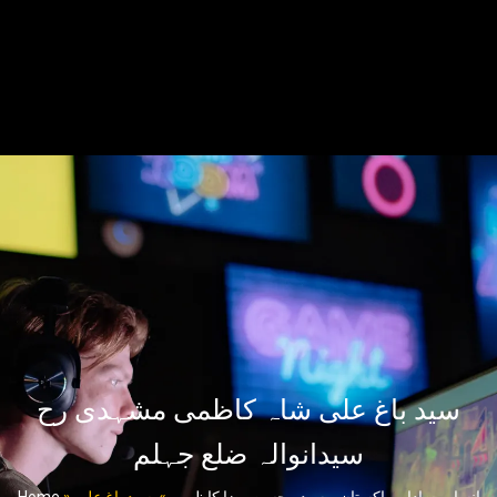
سید باغ علی شاہ کاظمی مشہدی رح
سیدانوالہ ضلع جہلم