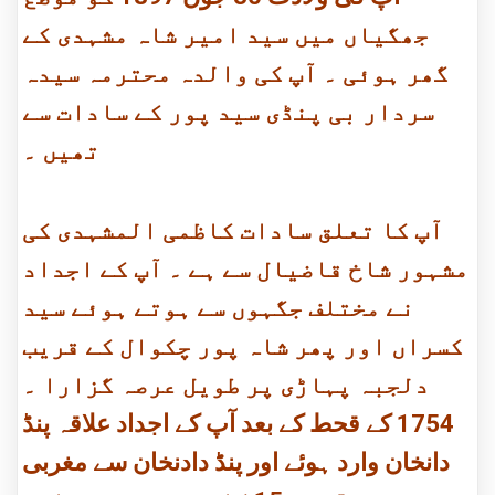
جھگیاں میں سید امیر شاہ مشہدی کے
گھر ہوئی ۔ آپ کی والدہ محترمہ سیدہ
سردار بی پنڈی سید پور کے سادات سے
تھیں ۔
آپ کا تعلق سادات کاظمی المشہدی کی
مشہور شاخ قاضیال سے ہے ۔ آپ کے اجداد
نے مختلف جگہوں سے ہوتے ہوئے سید
کسراں اور پھر شاہ پور چکوال کے قریب
دلجبہ پہاڑی پر طویل عرصہ گزارا ۔
1754 کے قحط کے بعد آپ کے اجداد علاقہ پنڈ
دانخان وارد ہوئے اور پنڈ دادنخان سے مغربی