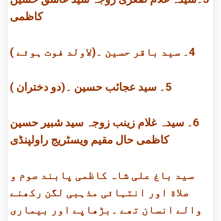
کاظمی
4۔ سید باقر حسین ۔(لاولد فوت ہوئے )
5۔ سید عجائب حسین ۔(دو دختران )
6۔ سیدہ غلام زینب زوجہ سید شبیر حسین
کاظمی حال مقیم ویسٹریج راولپنڈی
سید باغ علی شاہ کاظمی پابند صوم و
صلاة اور انتہائی مذہبی لگن رکھنے
والے انسان تھے ۔بڑھاپے اور بیماری