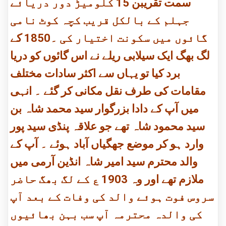
سمت تقریبن 15 کلومیڑ دور دریائے
جہلم کے بالکل قریب کچہ کوٹ نامی
گائوں میں سکونت اختیار کی ۔1850 کے
لگ بھگ ایک سیلابی ریلے نے اس گائوں کو دریا
برد کیا تو یہاں سے اکثر سادات مختلف
مقامات کی طرف نقل مکانی کر گئے ۔ انہی
میں آپ کے دادا بزرگوار سید محمد شاہ بن
سید محمود شاہ تھے جو علاقہ پنڈی سید پور
وارد ہو کر موضع جھگیاں آباد ہوئے ۔ آپ کے
والد محترم سید امیر شاہ انڈین آرمی میں
ملازم تھے اور وہ 1903 ع کے لگ بھگ حاضر
سروس فوت ہوئے والد کی وفات کے بعد آپ
کی والدہ محترمہ آپ سب بہن بھائیوں